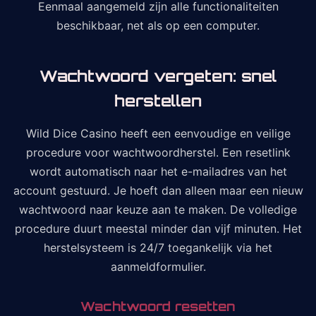
Eenmaal aangemeld zijn alle functionaliteiten
beschikbaar, net als op een computer.
Wachtwoord vergeten: snel
herstellen
Wild Dice Casino heeft een eenvoudige en veilige
procedure voor wachtwoordherstel. Een resetlink
wordt automatisch naar het e-mailadres van het
account gestuurd. Je hoeft dan alleen maar een nieuw
wachtwoord naar keuze aan te maken. De volledige
procedure duurt meestal minder dan vijf minuten. Het
herstelsysteem is 24/7 toegankelijk via het
aanmeldformulier.
Wachtwoord resetten