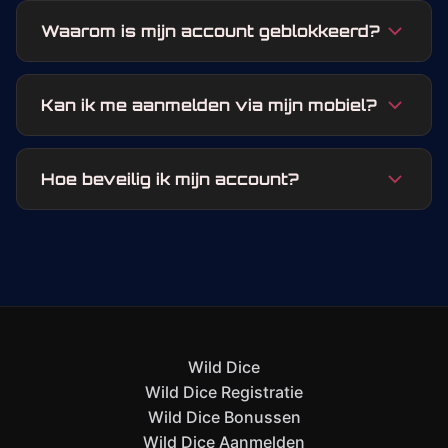
toegang te krijgen tot je persoonlijke
aanmeldformulier en voer je e-mailadres in. Een
Waarom is mijn account geblokkeerd?
dashboard. Je kunt het vakje 'Onthoud mij'
beveiligde resetlink wordt binnen enkele
aanvinken om ingelogd te blijven op je
Na meerdere opeenvolgende mislukte
minuten naar je adres gestuurd. Deze link is 24
apparaat.
aanmeldpogingen blokkeert het systeem het
uur geldig en stelt je in staat om veilig een
Kan ik me aanmelden via mijn mobiel?
account tijdelijk om je tegoeden te beschermen.
nieuw wachtwoord aan te maken.
Ja, de aanmelding werkt perfect op alle
Wacht 30 minuten totdat de blokkering
apparaten, of het nu een computer, smartphone
automatisch wordt opgeheven, of neem contact
Hoe beveilig ik mijn account?
of tablet is. Gebruik gewoon je gebruikelijke
op met de ondersteuning via live chat. Het team
Gebruik een uniek en complex wachtwoord
mobiele browser zoals Chrome of Safari om
kan je account handmatig deblokkeren na
bestaande uit letters, cijfers en speciale tekens
toegang te krijgen tot je account. De interface
verificatie van je identiteit.
om je account te beschermen. Log
past zich automatisch aan de grootte van je
systematisch uit na elke speelsessie op een
scherm aan voor een optimale ervaring.
gedeeld of openbaar apparaat. Een
wachtwoordmanager zoals Bitwarden of
Wild Dice
1Password kan je helpen bij het genereren en
Wild Dice Registratie
opslaan van beveiligde inloggegevens.
Wild Dice Bonussen
Wild Dice Aanmelden