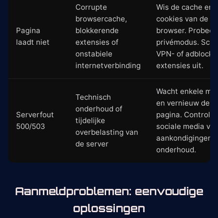
Corrupte
Wis de cache en
browsercache,
cookies van de
Pagina
blokkerende
browser. Probeer 
laadt niet
extensies of
privémodus. Scha
onstabiele
VPN- of adblock-
internetverbinding
extensies uit.
Wacht enkele mi
Technisch
en vernieuw de
onderhoud of
Serverfout
pagina. Controle
tijdelijke
500/503
sociale media vo
overbelasting van
aankondigingen 
de server
onderhoud.
Aanmeldproblemen: eenvoudige
oplossingen