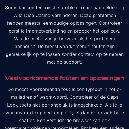
Soms kunnen technische problemen het aanmelden bij
Wild Dice Casino verhinderen. Deze problemen
hebben meestal eenvoudige oplossingen. Controleer
eerst je internetverbinding en probeer het opnieuw.
Wis de cache van je browser als het probleem
aanhoudt. De meest voorkomende fouten zijn
gemakkelijk op te lossen zonder contact op te nemen
met de support.
Veelvoorkomende fouten en oplossingen
De meest voorkomende fout is een typfout in het e-
mailadres of wachtwoord. Controleer of de Caps
Lock-toets niet per ongeluk is ingeschakeld. Als je je
wachtwoord kopieert en plakt, let dan op onzichtbare
spaties. Een verouderde browser kan ook
weergaveproblemen veroorzaken. Probeer een andere