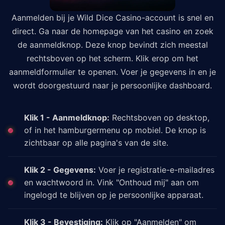
Aanmelden bij je Wild Dice Casino-account is snel en
direct. Ga naar de homepage van het casino en zoek
de aanmeldknop. Deze knop bevindt zich meestal
rechtsboven op het scherm. Klik erop om het
aanmeldformulier te openen. Voer je gegevens in en je
wordt doorgestuurd naar je persoonlijke dashboard.
Klik 1 - Aanmeldknop:
Rechtsboven op desktop,
of in het hamburgermenu op mobiel. De knop is
zichtbaar op alle pagina's van de site.
Klik 2 - Gegevens:
Voer je registratie-e-mailadres
en wachtwoord in. Vink "Onthoud mij" aan om
ingelogd te blijven op je persoonlijke apparaat.
Klik 3 - Bevestiging:
Klik op "Aanmelden" om