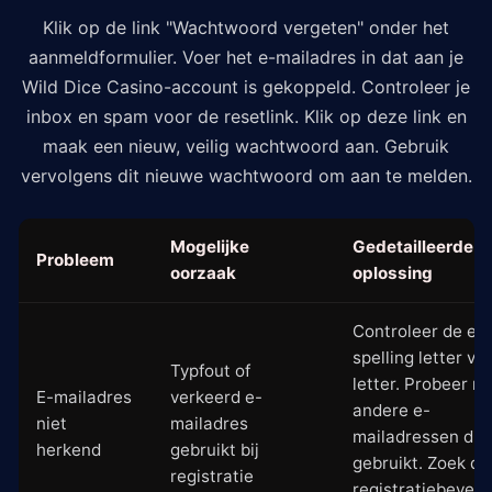
Klik op de link "Wachtwoord vergeten" onder het
aanmeldformulier. Voer het e-mailadres in dat aan je
Wild Dice Casino-account is gekoppeld. Controleer je
inbox en spam voor de resetlink. Klik op deze link en
maak een nieuw, veilig wachtwoord aan. Gebruik
vervolgens dit nieuwe wachtwoord om aan te melden.
Mogelijke
Gedetailleerde
Probleem
oorzaak
oplossing
Controleer de ex
spelling letter vo
Typfout of
letter. Probeer m
E-mailadres
verkeerd e-
andere e-
niet
mailadres
mailadressen die 
herkend
gebruikt bij
gebruikt. Zoek de
registratie
registratiebevest