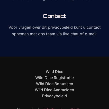
Contact
Voor vragen over dit privacybeleid kunt u contact
opnemen met ons team via live chat of e-mail.
Wild Dice
Wild Dice Registratie
Wild Dice Bonussen
Wild Dice Aanmelden
Privacybeleid