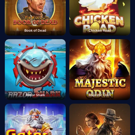
Book of Dead
Chicken Road
Razor Shark
Majestic Odin