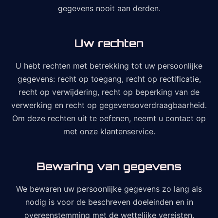
gegevens nooit aan derden.
Uw rechten
U hebt rechten met betrekking tot uw persoonlijke
gegevens: recht op toegang, recht op rectificatie,
recht op verwijdering, recht op beperking van de
verwerking en recht op gegevensoverdraagbaarheid.
Om deze rechten uit te oefenen, neemt u contact op
met onze klantenservice.
Bewaring van gegevens
We bewaren uw persoonlijke gegevens zo lang als
nodig is voor de beschreven doeleinden en in
overeenstemming met de wettelijke vereisten.