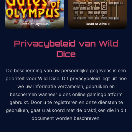
Gates of Olympus
Dead or Alive II
Privacybeleid van Wild
Dice
De bescherming van uw persoonlijke gegevens is een
prioriteit voor Wild Dice. Dit privacybeleid legt uit hoe
we uw informatie verzamelen, gebruiken en
beschermen wanneer u ons online gamingplatform
gebruikt. Door u te registreren en onze diensten te
gebruiken, gaat u akkoord met de praktijken die in dit
document worden beschreven.