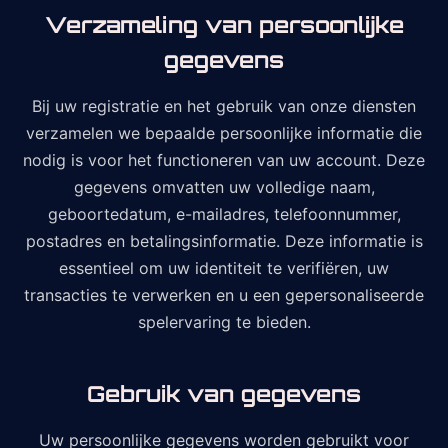
Verzameling van persoonlijke
gegevens
Bij uw registratie en het gebruik van onze diensten
verzamelen we bepaalde persoonlijke informatie die
nodig is voor het functioneren van uw account. Deze
gegevens omvatten uw volledige naam,
geboortedatum, e-mailadres, telefoonnummer,
postadres en betalingsinformatie. Deze informatie is
essentieel om uw identiteit te verifiëren, uw
transacties te verwerken en u een gepersonaliseerde
spelervaring te bieden.
Gebruik van gegevens
Uw persoonlijke gegevens worden gebruikt voor