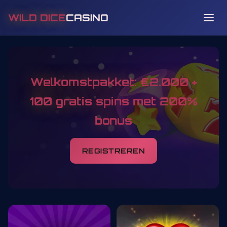
WILD DICE
CASINO
Welkomstpakket: €2.000 +
100 gratis spins met 200%
bonus
REGISTREREN