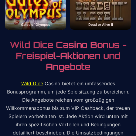
Gates of Olympus
Dead or Alive II
Wild Dice Casino Bonus -
Freispiel-Aktionen und
Angebote
Wild Dice
Casino bietet ein umfassendes
Bonusprogramm, um jede Spielsitzung zu bereichern.
Die Angebote reichen vom großzügigen
Willkommensbonus bis zum VIP-Cashback, der treuen
Spielern vorbehalten ist. Jede Aktion wird unten mit
ihren spezifischen Vorteilen und Bedingungen
detailliert beschrieben. Die Umsatzbedingungen