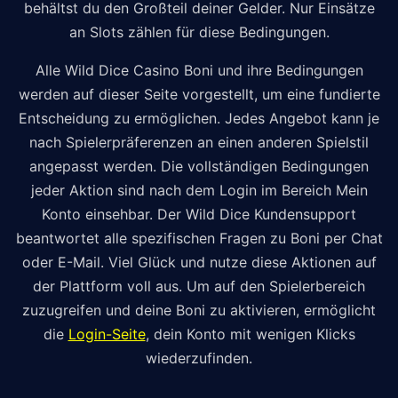
behältst du den Großteil deiner Gelder. Nur Einsätze
an Slots zählen für diese Bedingungen.
Alle Wild Dice Casino Boni und ihre Bedingungen
werden auf dieser Seite vorgestellt, um eine fundierte
Entscheidung zu ermöglichen. Jedes Angebot kann je
nach Spielerpräferenzen an einen anderen Spielstil
angepasst werden. Die vollständigen Bedingungen
jeder Aktion sind nach dem Login im Bereich Mein
Konto einsehbar. Der Wild Dice Kundensupport
beantwortet alle spezifischen Fragen zu Boni per Chat
oder E-Mail. Viel Glück und nutze diese Aktionen auf
der Plattform voll aus. Um auf den Spielerbereich
zuzugreifen und deine Boni zu aktivieren, ermöglicht
die
Login-Seite
, dein Konto mit wenigen Klicks
wiederzufinden.