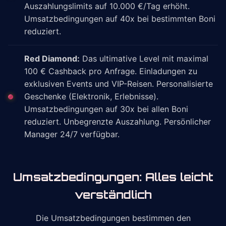
Auszahlungslimits auf 10.000 €/Tag erhöht.
Umsatzbedingungen auf 40x bei bestimmten Boni
reduziert.
Red Diamond:
Das ultimative Level mit maximal
100 € Cashback pro Anfrage. Einladungen zu
exklusiven Events und VIP-Reisen. Personalisierte
Geschenke (Elektronik, Erlebnisse).
Umsatzbedingungen auf 30x bei allen Boni
reduziert. Unbegrenzte Auszahlung. Persönlicher
Manager 24/7 verfügbar.
Umsatzbedingungen: Alles leicht
verständlich
Die Umsatzbedingungen bestimmen den