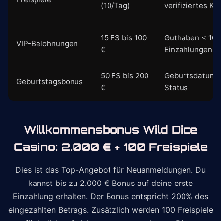
(10/Tag)
verifiziertes Ko
15 FS bis 100
Guthaben < 10 
VIP-Belohnungen
€
Einzahlungen V
50 FS bis 200
Geburtsdatum +
Geburtstagsbonus
€
Status
Willkommensbonus Wild Dice
Casino: 2.000 € + 100 Freispiele
Dies ist das Top-Angebot für Neuanmeldungen. Du
kannst bis zu 2.000 € Bonus auf deine erste
Einzahlung erhalten. Der Bonus entspricht 200% des
eingezahlten Betrags. Zusätzlich werden 100 Freispiele