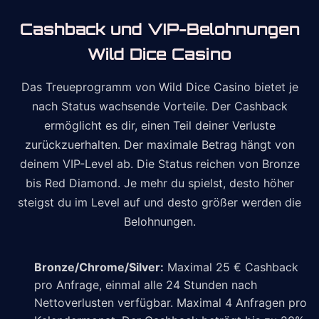
Cashback und VIP-Belohnungen
Wild Dice Casino
Das Treueprogramm von Wild Dice Casino bietet je
nach Status wachsende Vorteile. Der Cashback
ermöglicht es dir, einen Teil deiner Verluste
zurückzuerhalten. Der maximale Betrag hängt von
deinem VIP-Level ab. Die Status reichen von Bronze
bis Red Diamond. Je mehr du spielst, desto höher
steigst du im Level auf und desto größer werden die
Belohnungen.
Bronze/Chrome/Silver:
Maximal 25 € Cashback
pro Anfrage, einmal alle 24 Stunden nach
Nettoverlusten verfügbar. Maximal 4 Anfragen pro